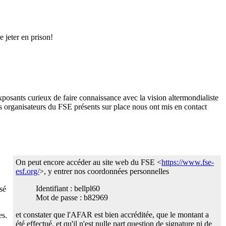
e jeter en prison!
xposants curieux de faire connaissance avec la vision altermondialiste
 organisateurs du FSE présents sur place nous ont mis en contact
On peut encore accéder au site web du FSE <
https://www.fse-
esf.org/
>, y entrer nos coordonnées personnelles
Identifiant : bellpl60
isé
Mot de passe : b82969
et constater que l'AFAR est bien accréditée, que le montant a
es.
été effectué, et qu'il n'est nulle part question de signature ni de