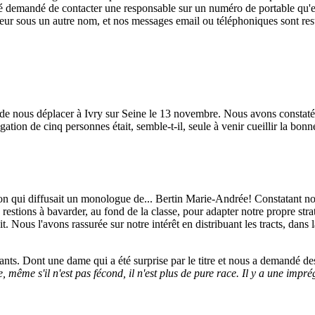
 été demandé de contacter une responsable sur un numéro de portable qu'e
reur sous un autre nom, et nos messages email ou téléphoniques sont res
isi de nous déplacer à Ivry sur Seine le 13 novembre. Nous avons consta
égation de cinq personnes était, semble-t-il, seule à venir cueillir la bo
ion qui diffusait un monologue de... Bertin Marie-Andrée! Constatant not
stions à bavarder, au fond de la classe, pour adapter notre propre stra
ait. Nous l'avons rassurée sur notre intérêt en distribuant les tracts, da
ants. Dont une dame qui a été surprise par le titre et nous a demandé de
, même s'il n'est pas fécond, il n'est plus de pure race. Il y a une imp