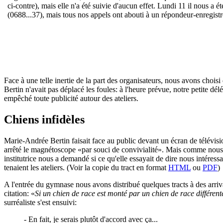
ci-contre), mais elle n'a été suivie d'aucun effet. Lundi 11 il nous a
(0688...37), mais tous nos appels ont abouti à un répondeur-enregist
Face à une telle inertie de la part des organisateurs, nous avons cho
Bertin n'avait pas déplacé les foules: à l'heure prévue, notre petite dél
empêché toute publicité autour des ateliers.
Chiens infidèles
Marie-Andrée Bertin faisait face au public devant un écran de télévis
arrêté le magnétoscope «par souci de convivialité». Mais comme nous re
institutrice nous a demandé si ce qu'elle essayait de dire nous intéress
tenaient les ateliers. (Voir la copie du tract en format
HTML
ou
PDF
)
A l'entrée du gymnase nous avons distribué quelques tracts à des arriv
citation: «
Si un chien de race est monté par un chien de race différente
surréaliste s'est ensuivi:
- En fait, je serais plutôt d'accord avec ça...