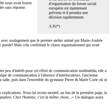
lle nous avait fourni
d'organisation du forum social
tés sans réponse.
européen est maintenant
prévenu et il prendra une
décision rapidemment.
A.P.(*)
té avec soulagement que le premier atelier animé par Marie-Andrée
nne parole! Mais cela confirmait le chaos organisationnel qui avait
re peu d'intérêt pour cet effort de communication multimédia, elle a
tégie de communication à l'absence d'interlocuteurs, l'ancienne
ns la salle, puis dans l'ensemble du gymnase Pierre & Marie Curie où se
s explications. Nous lui avons montré, au bas de la première page, la
régnation. Chez l'homme, c'est la même chose...
» Un dialogue assez