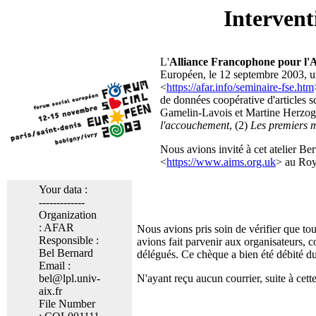
Interven
L'
Alliance Francophone pour l'
Européen, le 12 septembre 2003, un 
<
https://afar.info/seminaire-fse.htm
de données coopérative d'articles sc
Gamelin-Lavois et Martine Herzog-
l'accouchement
, (2)
Les premiers 
Nous avions invité à cet atelier Ber
<
https://www.aims.org.uk
> au Roy
Your data :
-------------
Organization
: AFAR
Nous avions pris soin de vérifier que to
Responsible :
avions fait parvenir aux organisateurs, c
Bel Bernard
délégués. Ce chèque a bien été débité d
Email :
bel@lpl.univ-
N'ayant reçu aucun courrier, suite à ce
aix.fr
File Number