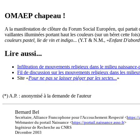
OMAEP chapeau !
A la manifestation de clôture du Forum Social Européen, qui partait 
vaillantes illuminées portant haut les couleurs (sur un béret cette f
couleurs pastel, lie de vin et indigo...
(Y.T & N.M., «
Enfant D'abord
Lire aussi...
Infiltration de mouvements religieux dans le milieu naissance-p
Fil de discussion sur les mouvements religieux dans les milieux
Site «
Pour ne pas se laisser piéger par les sectes...
»
(*) A.P. : anonymisé à la demande de l'auteur
Bernard Bel
Secrétaire, Alliance Francophone pour l'Accouchement Respecté <
https://
Webmaster du portail Naissance <
https://portail.naissance.asso.fr
>
Ingénieur de Recherche au CNRS
Décembre 2003