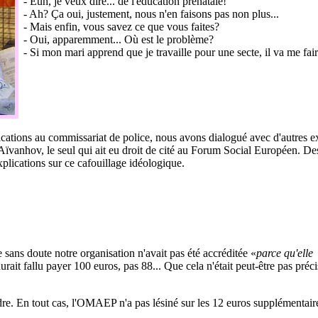
- Euh, je veux dire... de l'éducation prénatale!
- Ah? Ça oui, justement, nous n'en faisons pas non plus...
- Mais enfin, vous savez ce que vous faites?
- Oui, apparemment... Où est le problème?
- Si mon mari apprend que je travaille pour une secte, il va me fair
lications au commissariat de police, nous avons dialogué avec d'autres e
vanhov, le seul qui ait eu droit de cité au Forum Social Européen. Des
plications sur ce cafouillage idéologique.
sans doute notre organisation n'avait pas été accréditée «
parce qu'elle
aurait fallu payer 100 euros, pas 88... Que cela n'était peut-être pas préc
ndre. En tout cas, l'OMAEP n'a pas lésiné sur les 12 euros supplémentair