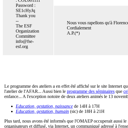
: COL001111
Password :
SE1cHyJq
Thank you
--
Nous vous rapellons qu'à Florence
The ESF
Cordialement
Organization
A.P.(*)
Committee
info@fse-
esf.org
Le programme des ateliers a en effet été affiché sur le site Internet 
l'atelier de l'AFAR... Aussi bien le
programme des séminaires
que
ce
enfance... A l'exception notoire de deux ateliers animés le 13 nove
Education, gestation, naissance
de 14H à 17H
Education, gestation, humain
(sic) de 18H à 21H
Plus tard, nous avons été informés que l'OMAEP occuperait aussi le
organisateurs et diffusé, via Internet, un communiqué adressé à l'en