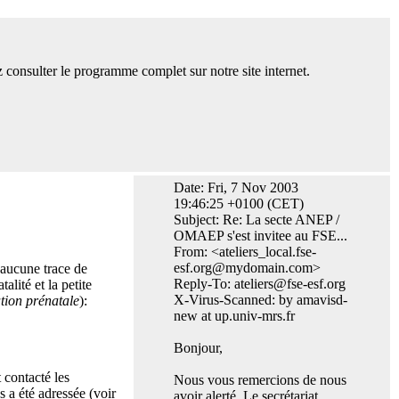
 consulter le programme complet sur notre site internet.
Date: Fri, 7 Nov 2003
19:46:25 +0100 (CET)
Subject: Re: La secte ANEP /
OMAEP s'est invitee au FSE...
From: <ateliers_local.fse-
esf.org@mydomain.com>
r aucune trace de
Reply-To: ateliers@fse-esf.org
alité et la petite
X-Virus-Scanned: by amavisd-
tion prénatale
):
new at up.univ-mrs.fr
Bonjour,
 contacté les
Nous vous remercions de nous
 a été adressée (voir
avoir alerté. Le secrétariat