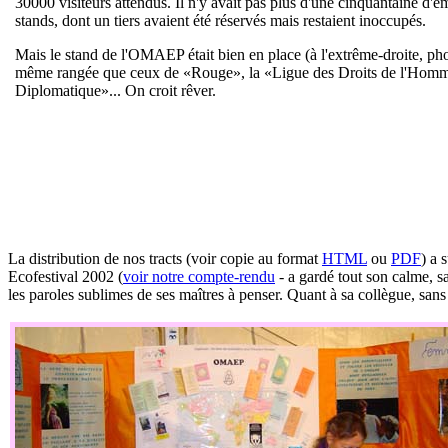
30000 visiteurs attendus. Il n'y avait pas plus d'une cinquantaine d'
stands, dont un tiers avaient été réservés mais restaient inoccupés.
Mais le stand de l'OMAEP était bien en place (à l'extrême-droite, phot
même rangée que ceux de «Rouge», la «Ligue des Droits de l'Hom
Diplomatique»... On croit rêver.
La distribution de nos tracts (voir copie au format
HTML
ou
PDF
) a 
Ecofestival 2002 (
voir notre compte-rendu
- a gardé tout son calme, s
les paroles sublimes de ses maîtres à penser. Quant à sa collègue, sans 