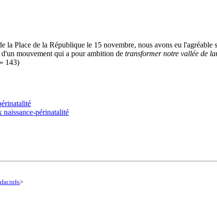
de la Place de la République le 15 novembre, nous avons eu l'agréable s
ois) d'un mouvement qui a pour ambition de
transformer notre vallée de l
» 143)
érinatalité
 naissance-périnatalité
afar.info
>