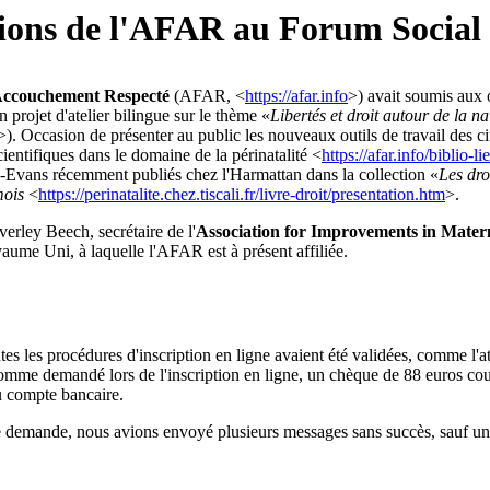
tions de l'AFAR au Forum Social
Accouchement Respecté
(AFAR, <
https://afar.info
>) avait soumis aux
projet d'atelier bilingue sur le thème «
Libertés et droit autour de la n
>). Occasion de présenter au public les nouveaux outils de travail des ci
ientifiques dans le domaine de la périnatalité <
https://afar.info/biblio-l
Evans récemment publiés chez l'Harmattan dans la collection «
Les dro
mois
<
https://perinatalite.chez.tiscali.fr/livre-droit/presentation.htm
>.
verley Beech, secrétaire de l'
Association for Improvements in Matern
aume Uni, à laquelle l'AFAR est à présent affiliée.
utes les procédures d'inscription en ligne avaient été validées, comme l
omme demandé lors de l'inscription en ligne, un chèque de 88 euros couvr
u compte bancaire.
tte demande, nous avions envoyé plusieurs messages sans succès, sauf u