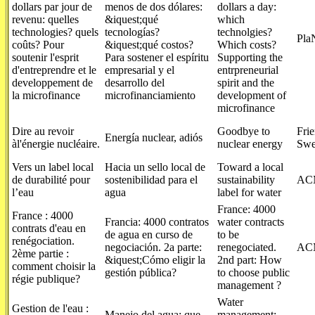
dollars par jour de
menos de dos dólares:
dollars a day:
revenu: quelles
&iquest;qué
which
technologies? quels
tecnologías?
technolgies?
Pla
coûts? Pour
&iquest;qué costos?
Which costs?
soutenir l'esprit
Para sostener el espíritu
Supporting the
d'entreprendre et le
empresarial y el
entrpreneurial
developpement de
desarrollo del
spirit and the
la microfinance
microfinanciamiento
development of
microfinance
Dire au revoir
Goodbye to
Frie
Energía nuclear, adiós
àl'énergie nucléaire.
nuclear energy
Swe
Vers un label local
Hacia un sello local de
Toward a local
de durabilité pour
sostenibilidad para el
sustainability
AC
l’eau
agua
label for water
France: 4000
France : 4000
Francia: 4000 contratos
water contracts
contrats d'eau en
de agua en curso de
to be
renégociation.
negociación. 2a parte:
renegociated.
AC
2ème partie :
&iquest;Cómo eligir la
2nd part: How
comment choisir la
gestión pública?
to choose public
régie publique?
management ?
Water
Gestion de l'eau :
Manejo del agua: que
management: