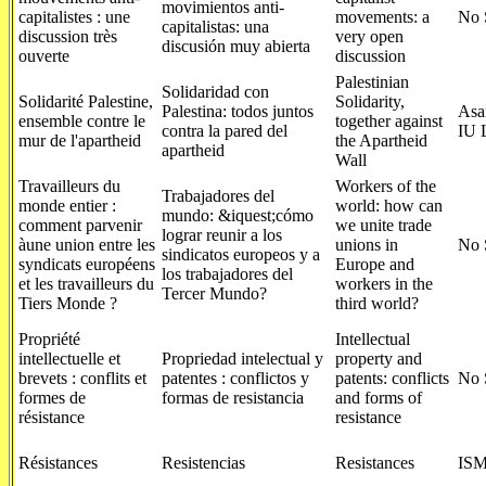
movimientos anti-
capitalistes : une
movements: a
No 
capitalistas: una
discussion très
very open
discusión muy abierta
ouverte
discussion
Palestinian
Solidaridad con
Solidarité Palestine,
Solidarity,
Palestina: todos juntos
Asa
ensemble contre le
together against
contra la pared del
IU 
mur de l'apartheid
the Apartheid
apartheid
Wall
Travailleurs du
Workers of the
Trabajadores del
monde entier :
world: how can
mundo: &iquest;cómo
comment parvenir
we unite trade
lograr reunir a los
àune union entre les
unions in
No 
sindicatos europeos y a
syndicats européens
Europe and
los trabajadores del
et les travailleurs du
workers in the
Tercer Mundo?
Tiers Monde ?
third world?
Propriété
Intellectual
intellectuelle et
Propriedad intelectual y
property and
brevets : conflits et
patentes : conflictos y
patents: conflicts
No 
formes de
formas de resistancia
and forms of
résistance
resistance
Résistances
Resistencias
Resistances
ISM