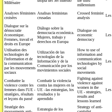
utopía del 3er milenio
the third
Millénaire
millennium
Analyses féministes
Analisas feministas
Crossed feminist
Les
croisées
crusadas
analysis
Dialogue sur la
Diálogo sobre la
démocratie
Dialogue on
democracia económica.
économique.
economic
Les
Mujeres, trabajo y
Femmes, travail et
democracy
derechos en Europa
droits en Europe
Utilisation des
How to use of
Utilización de las
technologies de
information and
tecnologías de la
l'information et de
communication
Información y de la
Les
la communication
technologies by
Comunicación por los
par les mouvements
social
movimientos sociales
sociaux
movements
Fighting against
Combattre la
Combatir la violencia
violence against
violence contre les
contra las mujeres en la
women in the
femmes dans l'UE -
UE –las estrategias, los
Les
UE - strategies,
stratégies, résultats
resultados y lo
results and
et leçons du passé
aprendido
lessons learned
Stratégie des
Strategy of anti-
Estrategia de los
mouvements anti-
capitalist