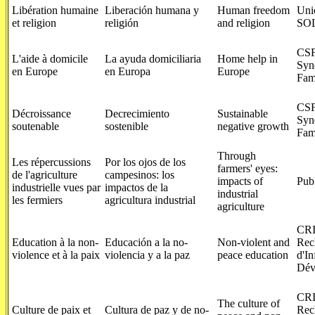
Libération humaine
Liberación humana y
Human freedom
Uni
et religion
religión
and religion
SO
CSF
L'aide à domicile
La ayuda domiciliaria
Home help in
Syn
en Europe
en Europa
Europe
Fam
CSF
Décroissance
Decrecimiento
Sustainable
Syn
soutenable
sostenible
negative growth
Fam
Through
Les répercussions
Por los ojos de los
farmers' eyes:
de l'agriculture
campesinos: los
impacts of
Publ
industrielle vues par
impactos de la
industrial
les fermiers
agricultura industrial
agriculture
CRI
Education à la non-
Educación a la no-
Non-violent and
Rec
violence et à la paix
violencia y a la paz
peace education
d'In
Dév
CRI
The culture of
Culture de paix et
Cultura de paz y de no-
Rec