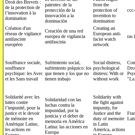
Droit des Brevets :
patentes: de la
from the
de la protection de
protección de la
protection of
ccc
l’innovation à la
innovación a la
invention to
domination
dominación
domination
Création d'un
Creating an
Creación de una red
réseau de vigilance
European anti-
europea de vigilancia
ras 
antifasciste
facist watch
antifascista
européen
network
Souffrance sociale,
Sufrimiento social,
Social distress,
Com
souffrance
sufrimiento psíquico: los
psychological
Droi
psychique: les Avec
que tienen y los que no
distress: With or
Psyc
et les Sans travail
tienen trabajo
without work
"La
Solidarité avec les
Solidarity with
Solidaridad con las
luttes contre
the fight against
luchas contra la
l’impunité, pour la
impunity, for
impunidad, por la
justice et le devoir
Justice and the
Fra
justicia y el deber de
de mémoire en
duty of memoire
Lat
memoria en América
Amérique Latine,
in Latin
Latina: las acciones en
les actions en
America, actions
Europa
Europe
in Europe