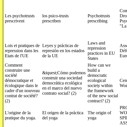
Com
Les psychotrusts
los psico-trusts
Psychotrusts
Droi
prescrivent
prescriben
prescribing
Psyc
"La
Laws and
Lois et pratiques de
Leyes y prácticas de
Asso
repression
repression dans les
represión en los estados
Déf
practices in EU
Etats de l'UE
de la UE
Eur
States
Comment
How can we
construire une
build a
&iquest;Cómo podemos
société
democratic
construir una sociedad
démocratique et
ecological
Cen
democrática ecológica
écologique dans le
society within
Wom
en el marco del nuevo
cadre d'un nouveau
the framework
contrato social? (2)
contrat de société?
of the new social
(2)
contract? (2)
PR
L'origine de la
El origen de la práctica
The origin of
WO
pratique du yoga.
del yoga
yoga
SP
AS