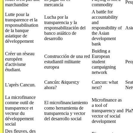
Peup
marchandise
mercancía
commodity
A battle for
Lutte pour la
Lucha por la
accountability
transparence et la
transparencia y la
and
responsabilisation
responsabilización del
responsibility of
Asi
de la banque
banco asiático de
the Asian
asiatique de
desarrollo
development
développement
bank
Buiding a
Créer un réseau
Construcción de una red
European
européen
estudiantil militante
student
Peo
d'activisme
europea
campaigning
étudiant.
network
Cancún: &iquest;y
Cancun: what
Seat
L'après Cancun.
ahora?
next?
Net
La microfinance
Microfinance as
comme outil de
El microfinanciamiento
a tool of
transparence et
como herramienta de
transparency and
Pla
vecteur du
transparencia y vector
vector of social
développement
del desarrollo social
development
social
Des fleuves, des