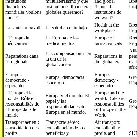
institutions
multilateralismo y qué
and global
Bre
financières
instituciones financieras
financial
Proj
mondiales voulons-
globales queremos?
institutions do
nous ?
we want?
Health at the
Bre
La santé au travail
La salud en el trabajo
workplace
Proj
L'Europe du
La Europa de los
Europe of
Bre
médicament
medicamientos
farmaceuticals
Proj
Alli
Las compensaciones en
Reparations dans
Reparations in
per
la era de la
l'ère globale
the global era
d'a
globalización
afri
Europe -
Europe-
Europa- democracia-
Gro
démocratie -
democracy -
esperanto
l'Es
esperanto
esperanto
L'Europe et le
Europe and the
Europa y el mundo. El
monde. Rôle et
world. Role and
papel y las
Gro
responsabilités de
responsabilities
responsabilidades de
l'Es
l'Europe dans le
of Europe in the
Europa en el mundo.
monde
World
Transport aérien :
Transporte aéreo:
Air transport:
consolidation des
consolidación de los
consolidating
profits,
beneficios y
profits and
SUD