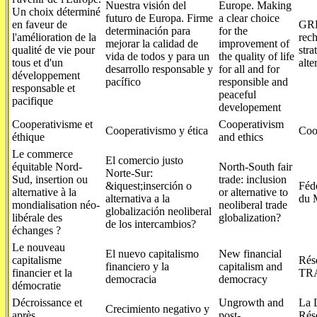
Nuestra visión del
Europe. Making
Un choix déterminé
futuro de Europa. Firme
a clear choice
en faveur de
GRE
determinación para
for the
l'amélioration de la
rec
mejorar la calidad de
improvement of
qualité de vie pour
str
vida de todos y para un
the quality of life
tous et d'un
alte
desarrollo responsable y
for all and for
développement
pacífico
responsible and
responsable et
peaceful
pacifique
developement
Cooperativisme et
Cooperativism
Cooperativismo y ética
Coo
éthique
and ethics
Le commerce
El comercio justo
équitable Nord-
North-South fair
Norte-Sur:
Sud, insertion ou
trade: inclusion
&iquest;inserción o
Fédé
alternative à la
or alternative to
alternativa a la
du 
mondialisation néo-
neoliberal trade
globalización neoliberal
libérale des
globalization?
de los intercambios?
échanges ?
Le nouveau
El nuevo capitalismo
New financial
capitalisme
Rés
financiero y la
capitalism and
financier et la
TR
democracia
democracy
démocratie
Décroissance et
Ungrowth and
La 
Crecimiento negativo y
après
post-
Rése