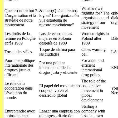
What are we
Quel est notre but ?
&iquest;Qué queremos
fighting for? The
ephe
L'organisation et la
lograr? La organización
organisation and
dia
stratégie de notre
y la estrategia de
strategy of our
orga
mouvement.
nuestro movimiento”
movement
Les droits de la
Los derechos de las
Women rights in
femme en Pologne
mujeres en Polonia
Poland after
Dal
après 1989
después de 1989
1989
Toque de alarma para
Cities warning
Tocsin des villes
LA
las ciudades
bell
Pour une politique
For a fair and
Por una política
internationale des
efficient
internacional de las
EN
drogues juste et
international
drogas justa y eficiente
efficace
drug policy
The role of the
Le rôle de la
El papel del movimiento
cooperative
coopération dans
You
cooperativo en el
movement in
l'évolution du
Net
desarrollo global
global
monde.
development
Starting a
Entreprendre avec
Lanzar una empresa con
company with
moins de deux
un ingreso diario de
less than two