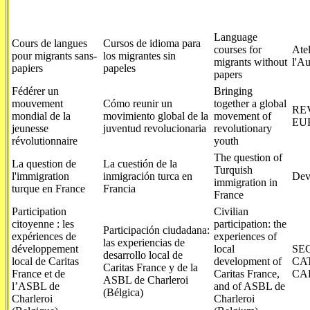
Language
Cours de langues
Cursos de idioma para
courses for
Atel
pour migrants sans-
los migrantes sin
migrants without
l'Au
papiers
papeles
papers
Fédérer un
Bringing
mouvement
Cómo reunir un
together a global
RE
mondial de la
movimiento global de la
movement of
EU
jeunesse
juventud revolucionaria
revolutionary
révolutionnaire
youth
The question of
La question de
La cuestión de la
Turquish
l'immigration
inmigración turca en
Dev
immigration in
turque en France
Francia
France
Participation
Civilian
citoyenne : les
participation: the
Participación ciudadana:
expériences de
experiences of
las experiencias de
développement
local
SE
desarrollo local de
local de Caritas
development of
CA
Caritas France y de la
France et de
Caritas France,
CA
ASBL de Charleroi
l’ASBL de
and of ASBL de
(Bélgica)
Charleroi
Charleroi