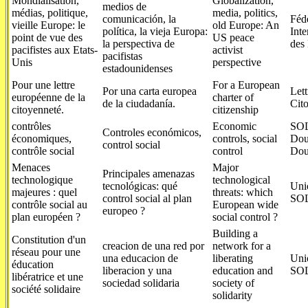
Mondialisation,
Globalization,
medios de
médias, politique,
media, politics,
comunicación, la
Féd
vieille Europe: le
old Europe: An
política, la vieja Europa:
Inte
point de vue des
US peace
la perspectiva de
des
pacifistes aux Etats-
activist
pacifistas
Unis
perspective
estadounidenses
Pour une lettre
For a European
Por una carta europea
Lett
européenne de la
charter of
de la ciudadanía.
Cit
citoyenneté.
citizenship
contrôles
Economic
SO
Controles económicos,
économiques,
controls, social
Dou
control social
contrôle social
control
Dou
Menaces
Major
Principales amenazas
technologique
technological
tecnológicas: qué
Uni
majeures : quel
threats: which
control social al plan
SO
contrôle social au
European wide
europeo ?
plan européen ?
social control ?
Building a
Constitution d'un
creacion de una red por
network for a
réseau pour une
una educacion de
liberating
Uni
éducation
liberacion y una
education and
SO
libératrice et une
sociedad solidaria
society of
société solidaire
solidarity