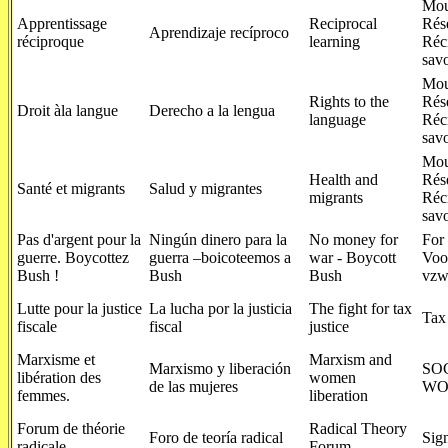
Mou
Apprentissage
Reciprocal
Rés
Aprendizaje recíproco
réciproque
learning
Réc
savo
Mou
Rights to the
Rés
Droit àla langue
Derecho a la lengua
language
Réc
savo
Mou
Health and
Rés
Santé et migrants
Salud y migrantes
migrants
Réc
savo
Pas d'argent pour la
Ningún dinero para la
No money for
For
guerre. Boycottez
guerra –boicoteemos a
war - Boycott
Voo
Bush !
Bush
Bush
vz
Lutte pour la justice
La lucha por la justicia
The fight for tax
Tax
fiscale
fiscal
justice
Marxisme et
Marxism and
Marxismo y liberación
SO
libération des
women
de las mujeres
WO
femmes.
liberation
Forum de théorie
Radical Theory
Foro de teoría radical
Sign
radicale
Forum