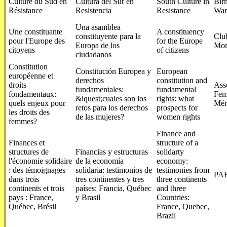
Culture du Sud en
Cultura del Sur en
South Culture in
Bir
Résistance
Resistencia
Resistance
War
Una asamblea
Une constituante
A constituency
constituyente para la
Clu
pour l'Europe des
for the Europe
Europa de los
Mo
citoyens
of citizens
ciudadanos
Constitution
Constitución Europea y
European
européenne et
derechos
constitution and
droits
Ass
fundamentales:
fundamental
fondamentaux:
Fem
&iquest;cuales son los
rights: what
quels enjeux pour
Mér
retos para los derechos
prospects for
les droits des
de las mujeres?
women rights
femmes?
Finance and
Finances et
structure of a
structures de
Financias y estructuras
solidarty
l'économie solidaire
de la economía
economy:
: des témoignages
solidaria: testimonios de
testimonies from
PA
dans trois
tres continentes y tres
three continents
continents et trois
países: Francia, Québec
and three
pays : France,
y Brasil
Countries:
Québec, Brésil
France, Quebec,
Brazil