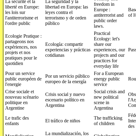
La sécurité et la
La seguridad y la
freedom in
liberté en Europe:
libertad en Europa: las
Europe :
Bas
les lois sur
leyes contra el
antiterrorist and
of 
l'antiterrorisme et
terrorismo y de orden
public order
l'ordre public
público
laws.
Practical
Ecologie Pratique :
Ecology: let's
partageons nos
Ecología: compartir
share our
expériences, nos
experiencias y prácticas
experiences, our
Pass
projets et nos
cotidianas
projects and our
pratiques pour le
practices for
quotidien
everyday life
Pour un service
For a European
Por un servicio público
public européen de
energy public
Rou
europeo de la energía
l'energie
service
Crise sociale et
Social crisis and
Crisis social y nuevo
Obs
nouveau scénario
new political
escenario político en
l'Ar
politique en
scene in
Argentina
Con
Argentine
Argentina
Féd
Le trafic des
The trafficking
El tráfico de niños
Inte
enfants
of children
des
La mundialización, los