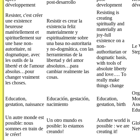
post-desarrollo
développement
development
dév
Resisting is
Resister, c'est créer
creating
une existence
Resistir es crear la
spiritually and
heureuse
existencia feliz
materially an
matériellement et
materialmente y
joy-full
spirituellement sur
espiritualmente sobre
existence on a
une base non-
una basa no-autoritaria
non-
Le V
autoritaire, ni
y no-dogmática, con las
authoritarian or
Ste
dogmatique, avec
herramientas de la
dogmatic basis,
les outils de la
libertad y del amor
with tools of
liberté et de l'amour
absolutos…para
absolute liberty
absolus…pour
cambiar realmente las
and love…. To
changer vraiment
cosas.
really make
les choses.
things change
Org
Education,
Educación, gestación,
Education,
Mon
gestation, naissance
nacimiento
gestation, birth
Ass
Edu
Un autre monde est
Un otro mundo es
Another world is
possible: nous
Glo
posible: lo estamos
possible : we are
sommes en train de
Net
creando!
creating it!
le créer!