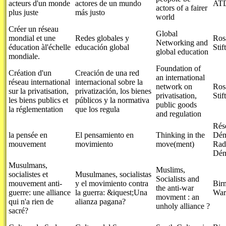
acteurs d'un monde
actores de un mundo
ATD
actors of a fairer
plus juste
más justo
world
Créer un réseau
Global
mondial et une
Redes globales y
Ros
Networking and
éducation àl'échelle
educación global
Stif
global education
mondiale.
Foundation of
Création d'un
Creación de una red
an international
réseau international
internacional sobre la
network on
Ros
sur la privatisation,
privatización, los bienes
privatisation,
Stif
les biens publics et
públicos y la normativa
public goods
la réglementation
que los regula
and regulation
Rése
la pensée en
El pensamiento en
Thinking in the
Dém
mouvement
movimiento
move(ment)
Rad
Dém
Musulmans,
Muslims,
socialistes et
Musulmanes, socialistas
Socialists and
mouvement anti-
y el movimiento contra
Bir
the anti-war
guerre: une alliance
la guerra: &iquest;Una
War
movment : an
qui n'a rien de
alianza pagana?
unholy alliance ?
sacré?