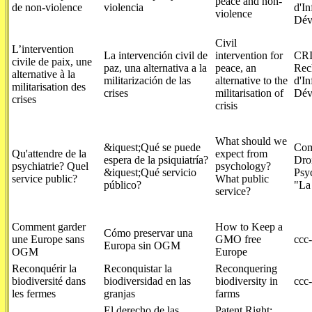
peace and non-
de non-violence
violencia
d'In
violence
Dév
Civil
L’intervention
La intervención civil de
intervention for
CRI
civile de paix, une
paz, una alternativa a la
peace, an
Rec
alternative à la
militarización de las
alternative to the
d'In
militarisation des
crises
militarisation of
Dév
crises
crisis
What should we
&iquest;Qué se puede
Com
Qu'attendre de la
expect from
espera de la psiquiatría?
Droi
psychiatrie? Quel
psychology?
&iquest;Qué servicio
Psyc
service public?
What public
público?
"La
service?
Comment garder
How to Keep a
Cómo preservar una
une Europe sans
GMO free
ccc
Europa sin OGM
OGM
Europe
Reconquérir la
Reconquistar la
Reconquering
biodiversité dans
biodiversidad en las
biodiversity in
ccc
les fermes
granjas
farms
El derecho de las
Patent Right: