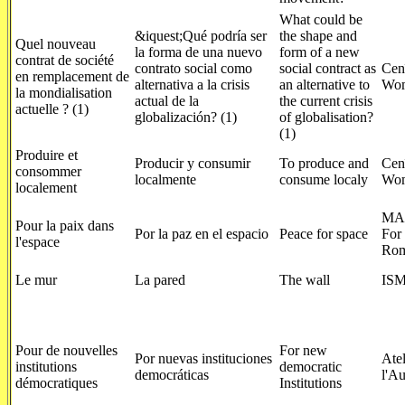
What could be
&iquest;Qué podría ser
the shape and
Quel nouveau
la forma de una nuevo
form of a new
contrat de société
contrato social como
social contract as
Cen
en remplacement de
alternativa a la crisis
an alternative to
Wom
la mondialisation
actual de la
the current crisis
actuelle ? (1)
globalización? (1)
of globalisation?
(1)
Produire et
Producir y consumir
To produce and
Cen
consommer
localmente
consume localy
Wom
localement
MA
Pour la paix dans
Por la paz en el espacio
Peace for space
For
l'espace
Rom
Le mur
La pared
The wall
ISM
Pour de nouvelles
For new
Por nuevas instituciones
Atel
institutions
democratic
democráticas
l'Au
démocratiques
Institutions