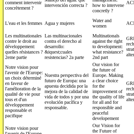
comment intervenir
AC
intervención correcta ?
how to intervene
concrètement ?
concretly ?
Water and
L'eau et les femmes
Agua y mujeres
AC
women
Les multinationales
Las multinacionales
Multinationals
GRE
contre le droit au
contra el derecho al
against the right
rec
développement:
desarrollo:
to development:
str
quelles résistances ?
&iquest;cuales
what resistance?
alte
2eme partie
resistencias? 2a parte
2nd part
Our vision for
Notre vision pour
the future of
l'avenir de l'Europe:
Nuestra perspectiva del
Europe. Making
un choix déterminé
futuro de Europa: una
a clear choice
en faveur de
GRE
apuesta decidida por la
for the
l'amélioration de la
rec
mejora de la calidad de
improvement of
qualité de vie pour
str
vida de todos y por una
the quality of life
tous et d'un
alte
evolución pacífica y
for all and for
développement
responsable.
responsible and
responsable et
peaceful
pacifique
developement
Our Vision for
Notre vision pour
the Future of
l'avenir de l'Europe.