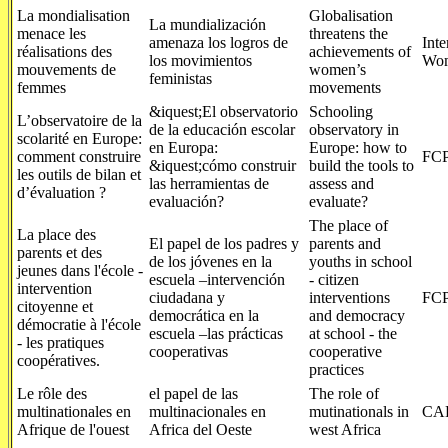
La mondialisation
Globalisation
La mundialización
menace les
threatens the
amenaza los logros de
Inte
réalisations des
achievements of
los movimientos
Wom
mouvements de
women’s
feministas
femmes
movements
&iquest;El observatorio
Schooling
L’observatoire de la
de la educación escolar
observatory in
scolarité en Europe:
en Europa:
Europe: how to
comment construire
FCP
&iquest;cómo construir
build the tools to
les outils de bilan et
las herramientas de
assess and
d’évaluation ?
evaluación?
evaluate?
The place of
La place des
El papel de los padres y
parents and
parents et des
de los jóvenes en la
youths in school
jeunes dans l'école -
escuela –intervención
- citizen
intervention
ciudadana y
interventions
FCP
citoyenne et
democrática en la
and democracy
démocratie à l'école
escuela –las prácticas
at school - the
- les pratiques
cooperativas
cooperative
coopératives.
practices
Le rôle des
el papel de las
The role of
multinationales en
multinacionales en
mutinationals in
CA
Afrique de l'ouest
Africa del Oeste
west Africa