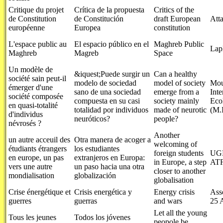
Critique du projet
Crítica de la propuesta
Critics of the
de Constitution
de Constitución
draft European
Att
européenne
Europea
constitution
L'espace public au
El espacio público en el
Maghreb Public
Lap
Maghreb
Magreb
Space
Un modèle de
&iquest;Puede surgir un
Can a healthy
société sain peut-il
modelo de sociedad
model of society
Mou
émerger d'une
sano de una sociedad
emerge from a
Inte
société composée
compuesta en su casi
society mainly
Eco
en quasi-totalité
totalidad por individuos
made of neurotic
(M.I
d'individus
neuróticos?
people?
névrosés ?
Another
un autre acceuil des
Otra manera de acoger a
welcoming of
étudiants étrangers
los estudiantes
foreign students
UGE
en europe, un pas
extranjeros en Europa:
in Europe, a step
AT
vers une autre
un paso hacia una otra
closer to another
mondialisation
globalización
globalisation
Crise énergétique et
Crisis energética y
Energy crisis
Ass
guerres
guerras
and wars
25 A
Let all the young
Tous les jeunes
Todos los jóvenes
peopole be