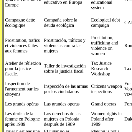
educativo en Europa
educational
Europe
system
Campagne dette
Campaña sobre la
Ecological debt
CA
écologique
deuda ecológica
campaign
Prostitution,
Prostitution, trafics
Prostitución, tráficos y
trafficking and
et violences faites
violencias contra las
Rou
violence on
aux femmes
mujeres
women
Atelier de réflexion
Tax Justice
Taller de investigación
pour la justice
Research
Tax
sobre la justicia fiscal
fiscale.
Workshop
Inspection de
For
Inspección de las armas
Citizens weapon
l'armement par les
Voo
por los ciudadanos
inspections
citoyens
vz
Les grands opéras
Las grandes operas
Grand operas
For
Les droits de la
Los derechos de las
Women rights in
femme en Pologne
mujeres en Polonia
Poland after
Dal
après 1989
después de 1989
1989
Jouer n'est pas une
El jugar no es
Playing is not a