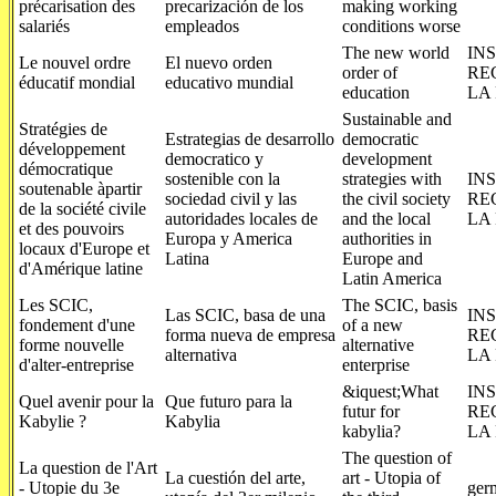
précarisation des
precarización de los
making working
salariés
empleados
conditions worse
The new world
IN
Le nouvel ordre
El nuevo orden
order of
RE
éducatif mondial
educativo mundial
education
LA
Sustainable and
Stratégies de
Estrategias de desarrollo
democratic
développement
democratico y
development
démocratique
sostenible con la
strategies with
IN
soutenable àpartir
sociedad civil y las
the civil society
RE
de la société civile
autoridades locales de
and the local
LA
et des pouvoirs
Europa y America
authorities in
locaux d'Europe et
Latina
Europe and
d'Amérique latine
Latin America
Les SCIC,
The SCIC, basis
Las SCIC, basa de una
IN
fondement d'une
of a new
forma nueva de empresa
RE
forme nouvelle
alternative
alternativa
LA
d'alter-entreprise
enterprise
&iquest;What
IN
Quel avenir pour la
Que futuro para la
futur for
RE
Kabylie ?
Kabylia
kabylia?
LA
The question of
La question de l'Art
La cuestión del arte,
art - Utopia of
- Utopie du 3e
ger