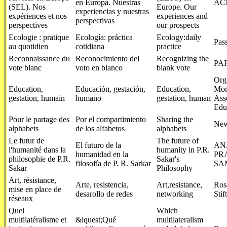
en Europa. Nuestras
AC
(SEL). Nos
Europe. Our
experiencias y nuestras
expériences et nos
experiences and
perspectivas
perspectives
our prospects
Ecologie : pratique
Ecología: práctica
Ecology:daily
Pass
au quotidien
cotidiana
practice
Reconnaissance du
Reconocimiento del
Recognizing the
PA
vote blanc
voto en blanco
blank vote
Org
Education,
Educación, gestación,
Education,
Mon
gestation, humain
humano
gestation, human
Ass
Edu
Pour le partage des
Por el compartimiento
Sharing the
New
alphabets
de los alfabetos
alphabets
Le futur de
The future of
El futuro de la
AN
l'humanité dans la
humanity in P.R.
humanidad en la
PR
philosophie de P.R.
Sakar's
filosofía de P. R. Sarkar
SA
Sakar
Philosophy
Art, résistance,
Arte, resistencia,
Art,resistance,
Ros
mise en place de
desarollo de redes
networking
Stif
réseaux
Quel
Which
multilatéralisme et
&iquest;Qué
multilateralism