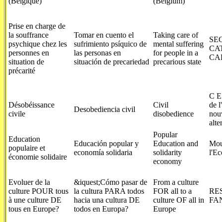
(Belgique)
(Belgium)
Prise en charge de
la souffrance
Tomar en cuento el
Taking care of
SE
psychique chez les
sufrimiento psíquico de
mental suffering
CA
personnes en
las personas en
for people in a
CA
situation de
situación de precariedad
precarious state
précarité
C E
Désobéissance
Civil
de l
Desobediencia civil
civile
disobedience
nouv
alte
Popular
Education
Educación popular y
Education and
Mou
populaire et
economía solidaria
solidarity
l'Ec
économie solidaire
economy
Evoluer de la
&iquest;Cómo pasar de
From a culture
culture POUR tous
la cultura PARA todos
FOR all to a
RE
à une culture DE
hacia una cultura DE
culture OF all in
FA
tous en Europe?
todos en Europa?
Europe