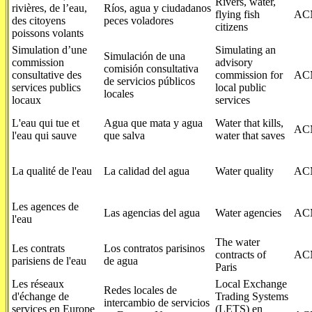
Rivers, water,
rivières, de l’eau,
Ríos, agua y ciudadanos
flying fish
AC
des citoyens
peces voladores
citizens
poissons volants
Simulation d’une
Simulating an
Simulación de una
commission
advisory
comisión consultativa
consultative des
commission for
AC
de servicios públicos
services publics
local public
locales
locaux
services
L'eau qui tue et
Agua que mata y agua
Water that kills,
AC
l'eau qui sauve
que salva
water that saves
La qualité de l'eau
La calidad del agua
Water quality
AC
Les agences de
Las agencias del agua
Water agencies
AC
l'eau
The water
Les contrats
Los contratos parisinos
contracts of
AC
parisiens de l'eau
de agua
Paris
Les réseaux
Local Exchange
Redes locales de
d'échange de
Trading Systems
intercambio de servicios
services en Europe
(LETS) en