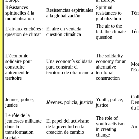
Résistances
Spiritual
Resistencias espirituales
spirituelles à la
resistances to
Tém
a la globalización
mondialisation
globalization
The air to the
L'air aux enchères :
El aire en venta:la
bid: the climate
Tém
question de climat
cuestión climática
question
L'économie
The solidarity
solidaire pour
Una economía solidaria
economy for an
Mou
construire
para construir el
alternative
l'Ec
autrement le
territorio de otra manera
territorial
territoire
construction
Coll
Jeunes, police,
Youth, police,
Jóvenes, policía, justicia
Den
justice
justice
du 
Le rôle de la
The role of
jeunesses militante
El papel del activismo
youth activism
dans la
de la juventud en la
Amn
in creating
transformation
creación de cambio
change
sociale