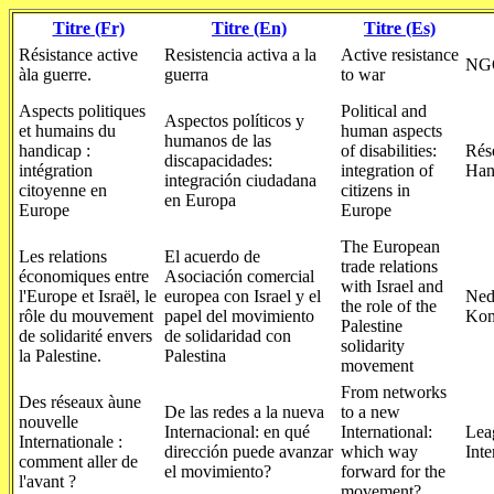
Titre (Fr)
Titre (En)
Titre (Es)
Résistance active
Resistencia activa a la
Active resistance
NGO
àla guerre.
guerra
to war
Aspects politiques
Political and
Aspectos políticos y
et humains du
human aspects
humanos de las
handicap :
of disabilities:
Rés
discapacidades:
intégration
integration of
Han
integración ciudadana
citoyenne en
citizens in
en Europa
Europe
Europe
The European
Les relations
El acuerdo de
trade relations
économiques entre
Asociación comercial
with Israel and
l'Europe et Israël, le
europea con Israel y el
Ned
the role of the
rôle du mouvement
papel del movimiento
Kom
Palestine
de solidarité envers
de solidaridad con
solidarity
la Palestine.
Palestina
movement
From networks
Des réseaux àune
De las redes a la nueva
to a new
nouvelle
Internacional: en qué
International:
Leag
Internationale :
dirección puede avanzar
which way
Inte
comment aller de
el movimiento?
forward for the
l'avant ?
movement?