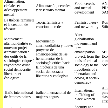
Alimentation,
Food, cereals
AN
céréales et
Alimentación, cereales
and mental
PR
développement
y desarrollo mental
development
SA
mental
La théorie féministe
Teoría feminista y
Feminist theory
Ros
et la création de
creacion de redes
and networking
Stif
réseaux.
Alter-
Mouvement
globalisation
Movimiento
altermondialiste et
movement and
altermondialista y nuevo
nouveau projet
new
proyecto de
d'émancipation :
emancipation
SEL
emancipación: de las
des outils de la
project: from the
Ecol
herramientas de la
sociologie critique à
tools of critical
et r
sociología crítica hacia
l'hypothèse d'une
sociology to the
Soc
la hipótesis de una
social-démocratie
hypothesis of a
social-democracia
libertaire et
libertarian and
libertaria y ecologista
écologiste
ecologist social-
democracy
Alli
International
Trafic international
trafico internacional de
per
trafficking of
de femmes noires
mujeres negras
d'a
black women
afri
Security and