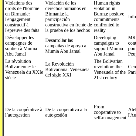
Violations des
Violación de los
Human rights
droits de l'homme
derechos humanos en
violation in
en Birmanie:
Birmania: la
Burma: positive
Inf
l'engagement
participación
commitments
constructif à
constructiva en frente de
confronted to
l'epreuve des faits
la prueba de los hechos
reality
Développer les
Developing
MR
Desarrollar las
campagnes de
campaigns to
cont
campañas de apoyo a
soutien à Mumia
support Mumia
pour
Mumia Abu Jamal
Abu Jamal
Abu Jamal
Peu
La révolution
The Bolivarian
La Revolución
Bolivarienne: le
revolution: the
Cerc
Bolivariana: Venezuela
Venezuela du XXIe
Venezuela of the
Pari
del siglo XXI
siècle
21st century
From
De la coopérative à
De la cooperativa a la
Atel
cooperative to
l’autogestion
autogestión
l'Au
self-management